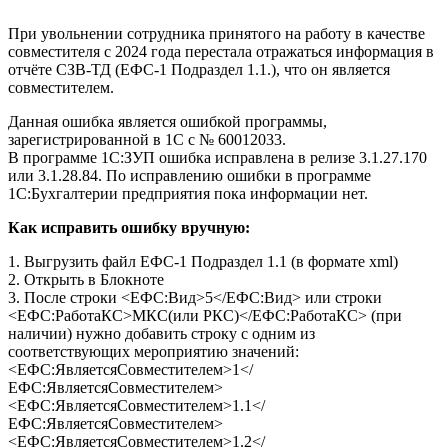
При увольнении сотрудника принятого на работу в качестве
совместителя с 2024 года перестала отражаться информация в
отчёте СЗВ-ТД (ЕФС-1 Подраздел 1.1.), что он является
совместителем.
Данная ошибка является ошибкой программы,
зарегистрированной в 1С с № 60012033.
В программе 1С:ЗУП ошибка исправлена в релизе 3.1.27.170
или 3.1.28.84. По исправлению ошибки в программе
1С:Бухгалтерии предприятия пока информации нет.
Как исправить ошибку вручную:
1. Выгрузить файл ЕФС-1 Подраздел 1.1 (в формате xml)
2. Открыть в Блокноте
3. После строки <ЕФС:Вид>5</ЕФС:Вид> или строки
<ЕФС:РаботаКС>МКС(или РКС)</ЕФС:РаботаКС> (при
наличии) нужно добавить строку с одним из
соответствующих мероприятию значений:
<ЕФС:ЯвляетсяСовместителем>1</
ЕФС:ЯвляетсяСовместителем>
<ЕФС:ЯвляетсяСовместителем>1.1</
ЕФС:ЯвляетсяСовместителем>
<ЕФС:ЯвляетсяСовместителем>1.2</