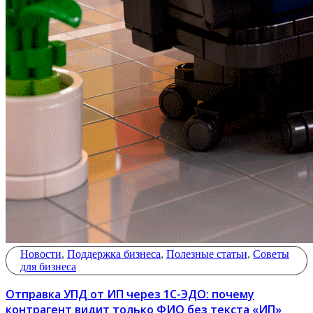
Новости
,
Поддержка бизнеса
,
Полезные статьи
,
Советы
для бизнеса
Отправка УПД от ИП через 1С-ЭДО: почему
контрагент видит только ФИО без текста «ИП»