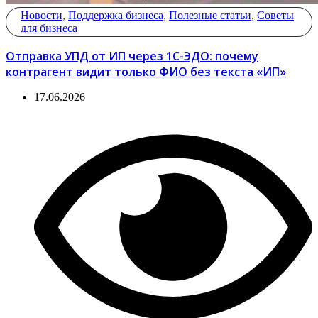
Новости
,
Поддержка бизнеса
,
Полезные статьи
,
Советы
для бизнеса
Отправка УПД от ИП через 1С-ЭДО: почему
контрагент видит только ФИО без текста «ИП»
17.06.2026