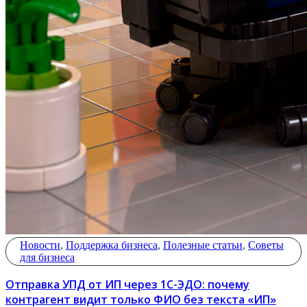
Новости
,
Поддержка бизнеса
,
Полезные статьи
,
Советы
для бизнеса
Отправка УПД от ИП через 1С-ЭДО: почему
контрагент видит только ФИО без текста «ИП»