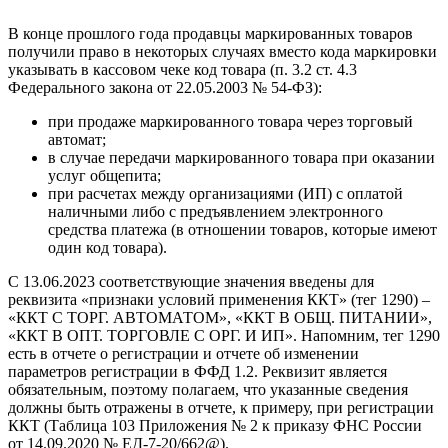
В конце прошлого года продавцы маркированных товаров
получили право в некоторых случаях вместо кода маркировки
указывать в кассовом чеке код товара (п. 3.2 ст. 4.3
Федерального закона от 22.05.2003 № 54-ФЗ):
при продаже маркированного товара через торговый
автомат;
в случае передачи маркированного товара при оказании
услуг общепита;
при расчетах между организациями (ИП) с оплатой
наличными либо с предъявлением электронного
средства платежа (в отношении товаров, которые имеют
один код товара).
С 13.06.2023 соответствующие значения введены для
реквизита «признаки условий применения ККТ» (тег 1290) –
«ККТ С ТОРГ. АВТОМАТОМ», «ККТ В ОБЩ. ПИТАНИИ»,
«ККТ В ОПТ. ТОРГОВЛЕ С ОРГ. И ИП». Напомним, тег 1290
есть в отчете о регистрации и отчете об изменении
параметров регистрации в ФФД 1.2. Реквизит является
обязательным, поэтому полагаем, что указанные сведения
должны быть отражены в отчете, к примеру, при регистрации
ККТ (Таблица 103 Приложения № 2 к приказу ФНС России
от 14.09.2020 № ЕД-7-20/662@).