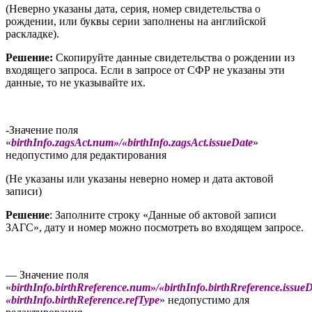
(Неверно указаны дата, серия, номер свидетельства о
рождении, или буквы серии заполнены на английской
раскладке).
Решение:
Скопируйте данные свидетельства о рождении из
входящего запроса. Если в запросе от СФР не указаны эти
данные, то не указывайте их.
-Значение поля
«
birthInfo.zagsAct.num»/«birthInfo.zagsAct.issueDate
»
недопустимо для редактирования
(Не указаны или указаны неверно номер и дата актовой
записи)
Решение
: Заполните строку «Данные об актовой записи
ЗАГС», дату и номер можно посмотреть во входящем запросе.
— Значение поля
«
birthInfo.birthRreference.num»/«birthInfo.birthRreference.issueD
«birthInfo.birthReference.refType
» недопустимо для