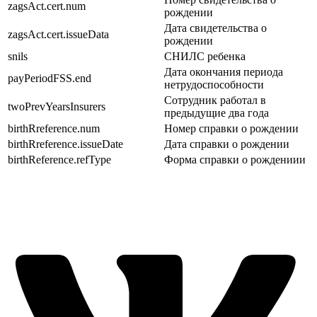
zagsAct.cert.num
рождении
Дата свидетельства о
zagsAct.cert.issueData
рождении
snils
СНИЛС ребенка
Дата окончания периода
payPeriodFSS.end
нетрудоспособности
Сотрудник работал в
twoPrevYearsInsurers
предыдущие два года
birthRreference.num
Номер справки о рождении
birthRreference.issueDate
Дата справки о рождении
birthReference.refType
Форма справки о рождениии